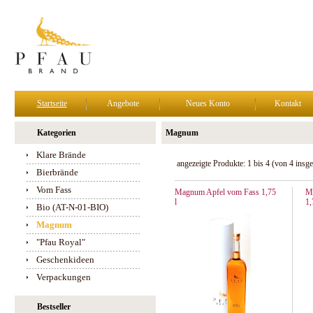
Startseite
Angebote
Neues Konto
Kontakt
Kategorien
Magnum
Klare Brände
angezeigte Produkte:
1
bis
4
(von
4
insge
Bierbrände
Vom Fass
Magnum Apfel vom Fass 1,75
M
l
1,
Bio (AT-N-01-BIO)
Magnum
"Pfau Royal"
Geschenkideen
Verpackungen
Bestseller