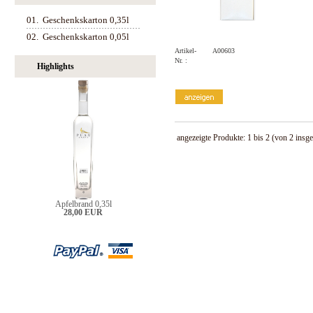
01.
Geschenkskarton 0,35l
02.
Geschenkskarton 0,05l
Artikel-
A00603
Nr. :
Highlights
angezeigte Produkte:
1
bis
2
(von
2
insge
Apfelbrand 0,35l
28,00 EUR