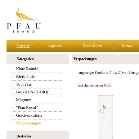
Startseite
Angebote
Neues Konto
Kontakt
Kategorien
Verpackungen
Klare Brände
angezeigte Produkte:
1
bis
2
(von
2
insge
Bierbrände
Vom Fass
Geschenkskarton 0,05l
Bio (AT-N-01-BIO)
Magnum
"Pfau Royal"
Geschenkideen
Verpackungen
Bestseller