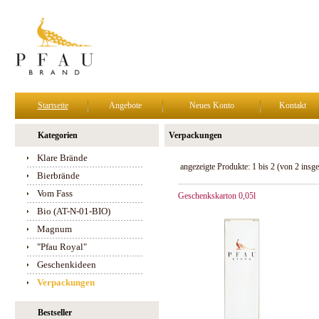
Startseite
Angebote
Neues Konto
Kontakt
Kategorien
Verpackungen
Klare Brände
angezeigte Produkte:
1
bis
2
(von
2
insge
Bierbrände
Vom Fass
Geschenkskarton 0,05l
Bio (AT-N-01-BIO)
Magnum
"Pfau Royal"
Geschenkideen
Verpackungen
Bestseller