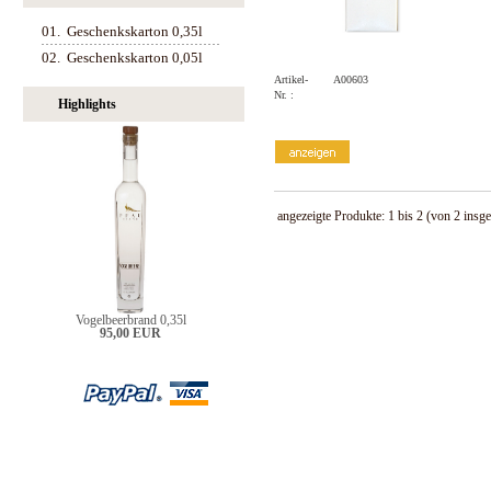
01.
Geschenkskarton 0,35l
02.
Geschenkskarton 0,05l
Artikel-
A00603
Nr. :
Highlights
angezeigte Produkte:
1
bis
2
(von
2
insge
Vogelbeerbrand 0,35l
95,00 EUR