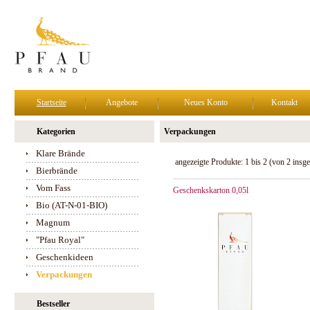
Startseite
Angebote
Neues Konto
Kontakt
Kategorien
Verpackungen
Klare Brände
angezeigte Produkte:
1
bis
2
(von
2
insge
Bierbrände
Vom Fass
Geschenkskarton 0,05l
Bio (AT-N-01-BIO)
Magnum
"Pfau Royal"
Geschenkideen
Verpackungen
Bestseller