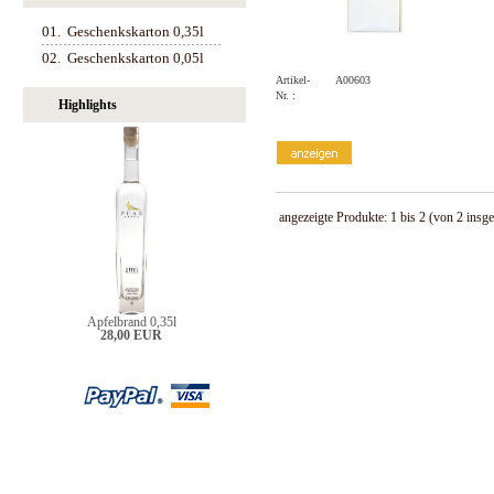
01.
Geschenkskarton 0,35l
02.
Geschenkskarton 0,05l
Artikel-
A00603
Nr. :
Highlights
angezeigte Produkte:
1
bis
2
(von
2
insge
Apfelbrand 0,35l
28,00 EUR