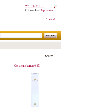
WARENKORB:
in ihrem korb
0 produkte
Anmelden
Seiten:
1
Geschenkskarton 0,35l