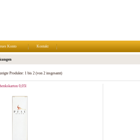
eues Konto
Kontakt
kungen
zeigte Produkte:
1
bis
2
(von
2
insgesamt)
henkskarton 0,05l