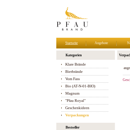
Startseite
Angebote
N
Kategorien
Verpac
Klare Brände
ange
Bierbrände
Vom Fass
Gesc
Bio (AT-N-01-BIO)
Magnum
"Pfau Royal"
Geschenkideen
Verpackungen
Bestseller