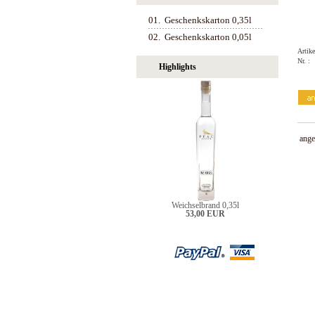
01.
Geschenkskarton 0,35l
02.
Geschenkskarton 0,05l
Artike
Nr. :
Highlights
ange
Weichselbrand 0,35l
53,00 EUR