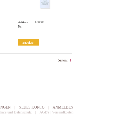
Artikel-
A00600
Nr. :
Seiten:
1
UNGEN
|
NEUES KONTO
|
ANMELDEN
phäre und Datenschutz
|
AGB's | Versandkosten