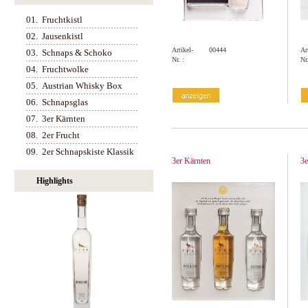
01.
Fruchtkistl
02.
Jausenkistl
Artikel-
00444
Ar
03.
Schnaps & Schoko
Nr. :
Nr.
04.
Fruchtwolke
05.
Austrian Whisky Box
06.
Schnapsglas
07.
3er Kärnten
08.
2er Frucht
09.
2er Schnapskiste Klassik
3er Kärnten
3e
Highlights