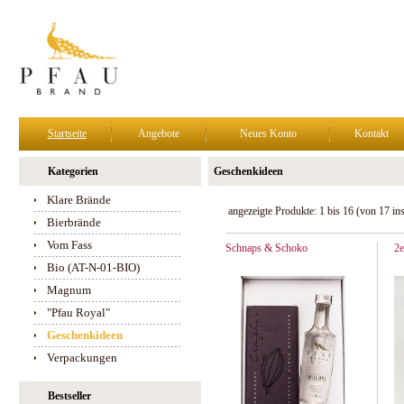
Startseite
Angebote
Neues Konto
Kontakt
Kategorien
Geschenkideen
Klare Brände
angezeigte Produkte:
1
bis
16
(von
17
in
Bierbrände
Vom Fass
Schnaps & Schoko
2e
Bio (AT-N-01-BIO)
Magnum
"Pfau Royal"
Geschenkideen
Verpackungen
Bestseller