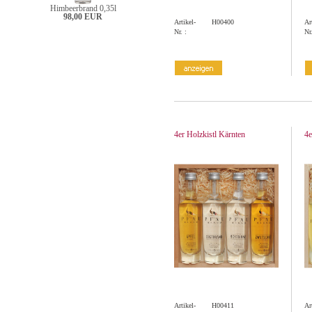
Himbeerbrand 0,35l
98,00 EUR
Artikel-
H00400
Ar
Nr. :
Nr.
4er Holzkistl Kärnten
4e
Artikel-
H00411
Ar