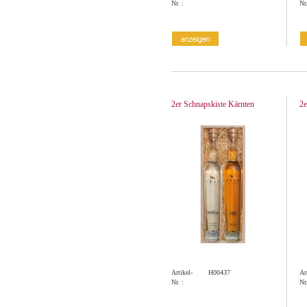
Nr. :
Nr.
2er Schnapskiste Kärnten
2e
Artikel-
H00437
Ar
Nr. :
Nr.