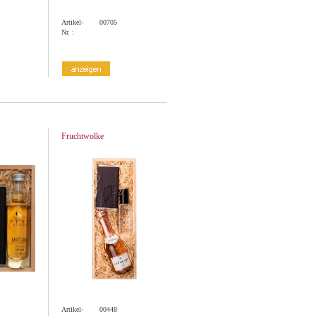
Artikel-
00705
Nr. :
Fruchtwolke
Artikel-
00448