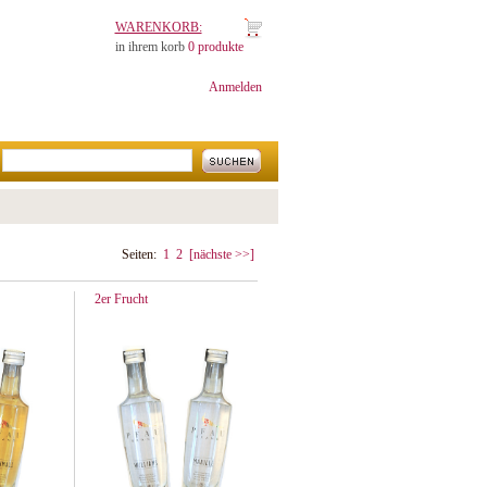
WARENKORB:
in ihrem korb
0 produkte
Anmelden
Seiten:
1
2
[nächste >>]
2er Frucht