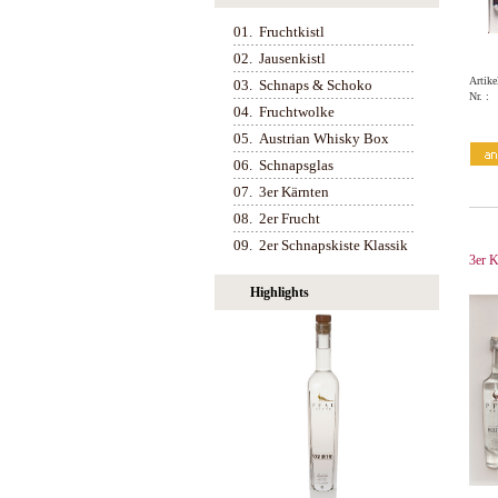
01.
Fruchtkistl
02.
Jausenkistl
Artike
03.
Schnaps & Schoko
Nr. :
04.
Fruchtwolke
05.
Austrian Whisky Box
06.
Schnapsglas
07.
3er Kärnten
08.
2er Frucht
09.
2er Schnapskiste Klassik
3er K
Highlights