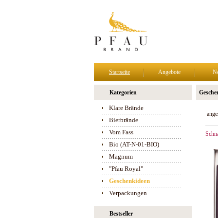
Startseite
Angebote
N
Kategorien
Gesche
Klare Brände
ange
Bierbrände
Vom Fass
Schn
Bio (AT-N-01-BIO)
Magnum
"Pfau Royal"
Geschenkideen
Verpackungen
Bestseller