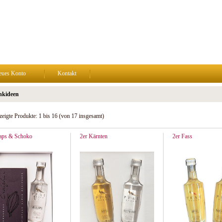
eues Konto
Kontakt
nkideen
zeigte Produkte:
1
bis
16
(von
17
insgesamt)
aps & Schoko
2er Kärnten
2er Fass