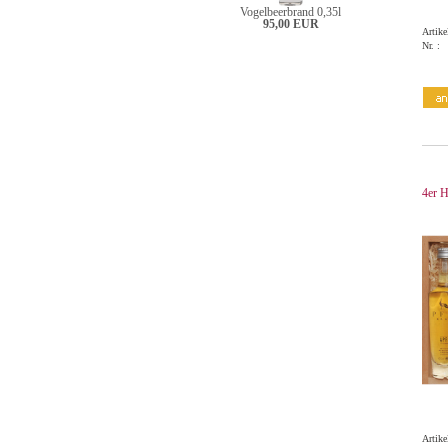
Vogelbeerbrand 0,35l
95,00 EUR
Artike
Nr. :
4er H
Artike