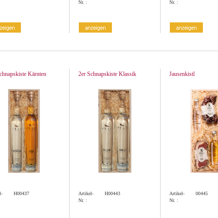
Nr. :
Nr. :
chnapskiste Kärnten
2er Schnapskiste Klassik
Jausenkistl
l-
H00437
Artikel-
H00443
Artikel-
00445
Nr. :
Nr. :