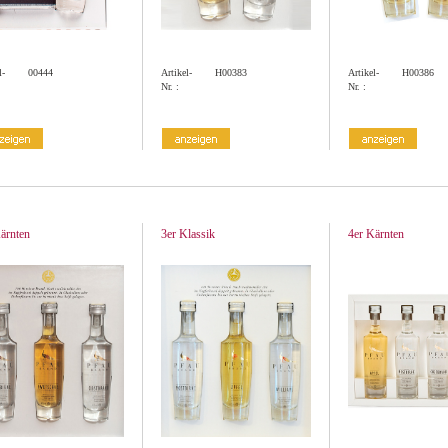
l-
00444
Artikel-
H00383
Artikel-
H00386
Nr. :
Nr. :
ärnten
3er Klassik
4er Kärnten