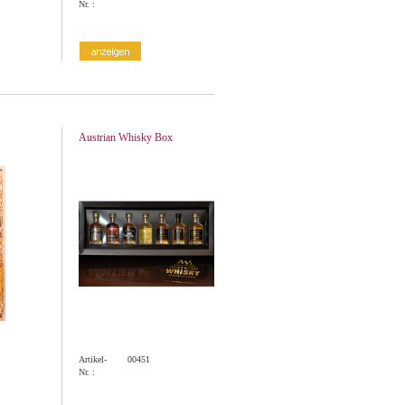
Nr. :
Austrian Whisky Box
Artikel-
00451
Nr. :