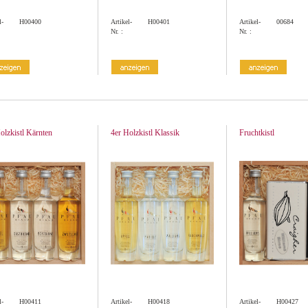
l-
H00400
Artikel-
H00401
Artikel-
00684
Nr. :
Nr. :
olzkistl Kärnten
4er Holzkistl Klassik
Fruchtkistl
l-
H00411
Artikel-
H00418
Artikel-
H00427