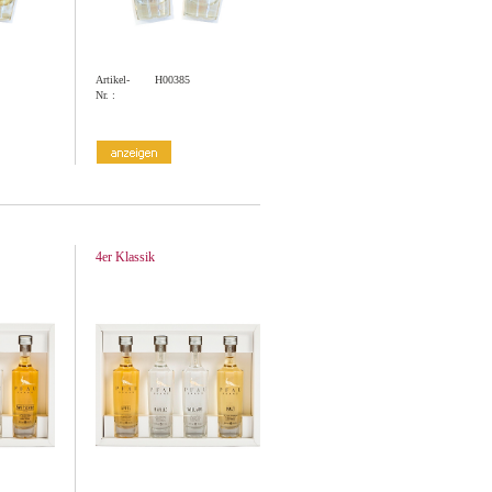
Artikel-
H00385
Nr. :
4er Klassik