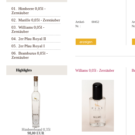
01.
Himbeere 0,05l -
Zerstäuber
02.
Marille 0,05l - Zerstäuber
Artikel-
00452
Ar
Nr. :
Nr.
03.
Williams 0,05l -
Zerstäuber
04.
2er Pfau Royal II
05.
2er Pfau Royal I
06.
Bramburus 0,05l -
Zerstäuber
Highlights
Williams 0,05l - Zerstäuber
Br
Himbeerbrand 0,35l
98,00 EUR