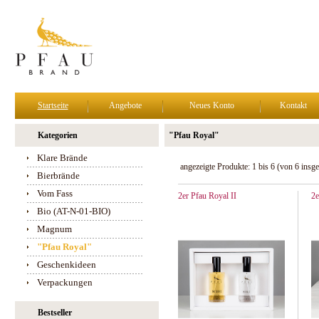
Startseite
Angebote
Neues Konto
Kontakt
Kategorien
"Pfau Royal"
Klare Brände
angezeigte Produkte:
1
bis
6
(von
6
insge
Bierbrände
Vom Fass
2er Pfau Royal II
2e
Bio (AT-N-01-BIO)
Magnum
"Pfau Royal"
Geschenkideen
Verpackungen
Bestseller