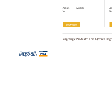
Artikel-
A00830
Ar
Nr. :
Nr.
angezeigte Produkte:
1
bis
6
(von
6
insge