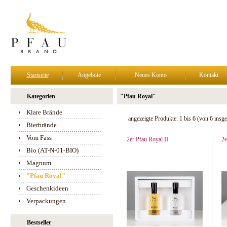
Startseite
Angebote
Neues Konto
Kontakt
Kategorien
"Pfau Royal"
Klare Brände
angezeigte Produkte:
1
bis
6
(von
6
insge
Bierbrände
Vom Fass
2er Pfau Royal II
2e
Bio (AT-N-01-BIO)
Magnum
"Pfau Royal"
Geschenkideen
Verpackungen
Bestseller