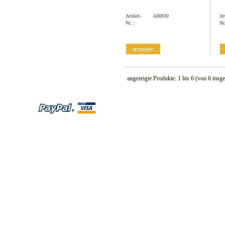
Artikel-
A00830
Ar
Nr. :
Nr.
angezeigte Produkte:
1
bis
6
(von
6
insge