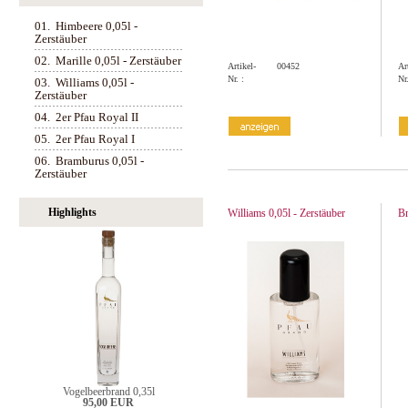
01.
Himbeere 0,05l -
Zerstäuber
02.
Marille 0,05l - Zerstäuber
Artikel-
00452
Ar
Nr. :
Nr.
03.
Williams 0,05l -
Zerstäuber
04.
2er Pfau Royal II
05.
2er Pfau Royal I
06.
Bramburus 0,05l -
Zerstäuber
Highlights
Williams 0,05l - Zerstäuber
Br
Vogelbeerbrand 0,35l
95,00 EUR