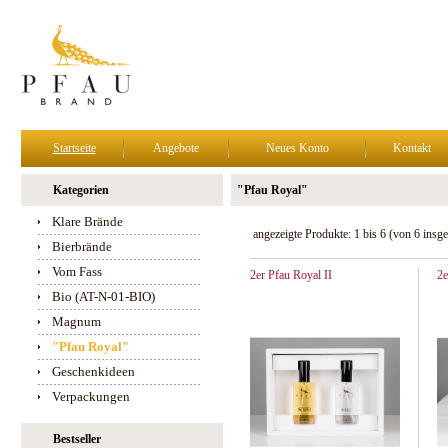
Startseite
Angebote
Neues Konto
Kontakt
Kategorien
"Pfau Royal"
Klare Brände
angezeigte Produkte:
1
bis
6
(von
6
insge
Bierbrände
Vom Fass
2er Pfau Royal II
2e
Bio (AT-N-01-BIO)
Magnum
"Pfau Royal"
Geschenkideen
Verpackungen
Bestseller