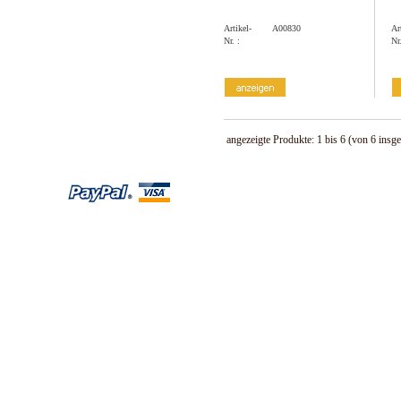
Artikel-
A00830
Ar
Nr. :
Nr.
angezeigte Produkte:
1
bis
6
(von
6
insge