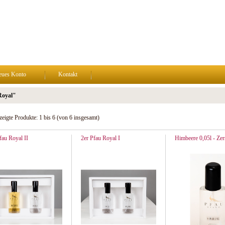
eues Konto
Kontakt
Royal"
zeigte Produkte:
1
bis
6
(von
6
insgesamt)
fau Royal II
2er Pfau Royal I
Himbeere 0,05l - Zer