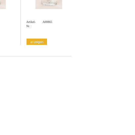
Artikel-
A00865
Nr. :