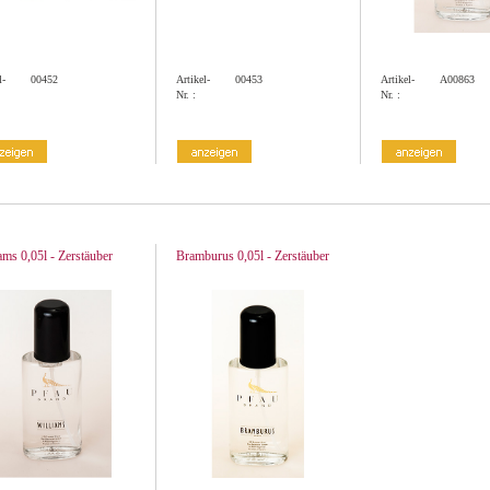
l-
00452
Artikel-
00453
Artikel-
A00863
Nr. :
Nr. :
ams 0,05l - Zerstäuber
Bramburus 0,05l - Zerstäuber