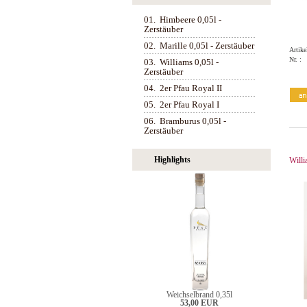
01.
Himbeere 0,05l -
Zerstäuber
02.
Marille 0,05l - Zerstäuber
Artike
Nr. :
03.
Williams 0,05l -
Zerstäuber
04.
2er Pfau Royal II
05.
2er Pfau Royal I
06.
Bramburus 0,05l -
Zerstäuber
Highlights
Willi
Weichselbrand 0,35l
53,00 EUR