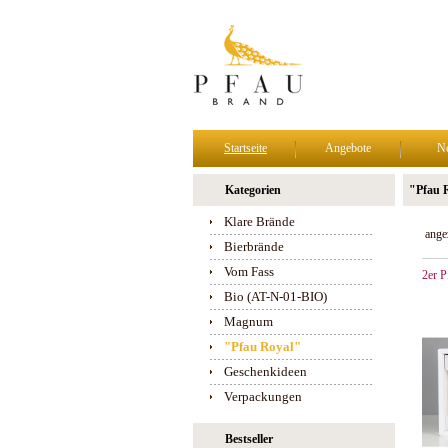
Startseite
Angebote
N
Kategorien
"Pfau 
Klare Brände
ange
Bierbrände
Vom Fass
2er P
Bio (AT-N-01-BIO)
Magnum
"Pfau Royal"
Geschenkideen
Verpackungen
Bestseller