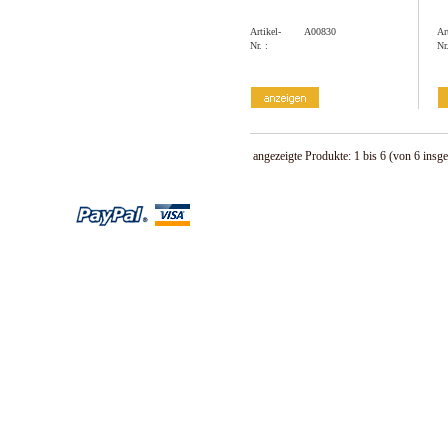
Artikel-
A00830
Ar
Nr. :
Nr.
angezeigte Produkte:
1
bis
6
(von
6
insge