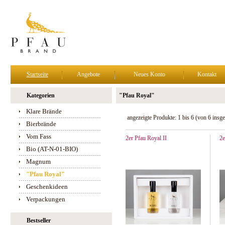
Startseite
Angebote
Neues Konto
Kontakt
Kategorien
"Pfau Royal"
Klare Brände
angezeigte Produkte:
1
bis
6
(von
6
insge
Bierbrände
Vom Fass
2er Pfau Royal II
2e
Bio (AT-N-01-BIO)
Magnum
"Pfau Royal"
Geschenkideen
Verpackungen
Bestseller