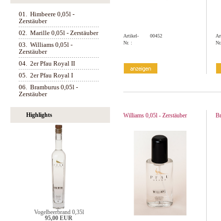
01.
Himbeere 0,05l -
Zerstäuber
02.
Marille 0,05l - Zerstäuber
Artikel-
00452
Ar
Nr. :
Nr.
03.
Williams 0,05l -
Zerstäuber
04.
2er Pfau Royal II
05.
2er Pfau Royal I
06.
Bramburus 0,05l -
Zerstäuber
Highlights
Williams 0,05l - Zerstäuber
Br
Vogelbeerbrand 0,35l
95,00 EUR