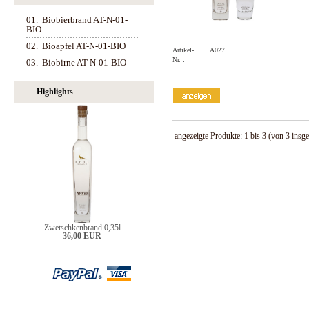
01.
Biobierbrand AT-N-01-
BIO
02.
Bioapfel AT-N-01-BIO
Artikel-
A027
Nr. :
03.
Biobirne AT-N-01-BIO
Highlights
angezeigte Produkte:
1
bis
3
(von
3
insge
Zwetschkenbrand 0,35l
36,00 EUR