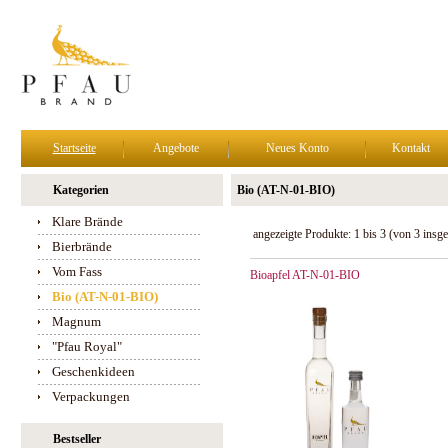
Startseite
Angebote
Neues Konto
Kontakt
Kategorien
Bio (AT-N-01-BIO)
Klare Brände
angezeigte Produkte:
1
bis
3
(von
3
insge
Bierbrände
Vom Fass
Bioapfel AT-N-01-BIO
Bio (AT-N-01-BIO)
Magnum
"Pfau Royal"
Geschenkideen
Verpackungen
Bestseller