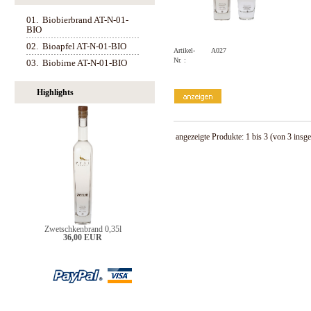
01.
Biobierbrand AT-N-01-
BIO
02.
Bioapfel AT-N-01-BIO
Artikel-
A027
Nr. :
03.
Biobirne AT-N-01-BIO
Highlights
angezeigte Produkte:
1
bis
3
(von
3
insge
Zwetschkenbrand 0,35l
36,00 EUR