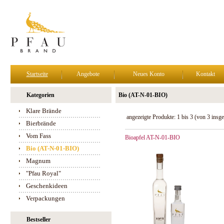
Startseite
Angebote
Neues Konto
Kontakt
Kategorien
Bio (AT-N-01-BIO)
Klare Brände
angezeigte Produkte:
1
bis
3
(von
3
insge
Bierbrände
Vom Fass
Bioapfel AT-N-01-BIO
Bio (AT-N-01-BIO)
Magnum
"Pfau Royal"
Geschenkideen
Verpackungen
Bestseller