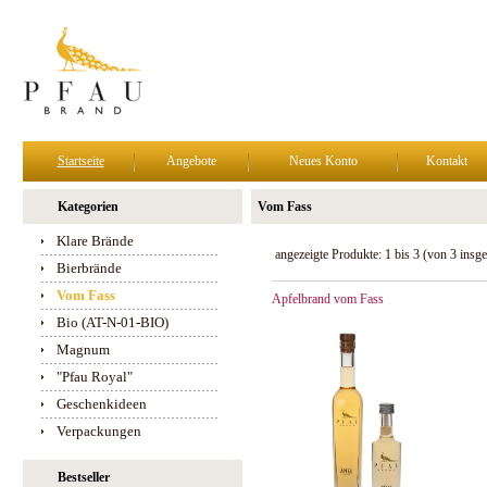
Startseite
Angebote
Neues Konto
Kontakt
Kategorien
Vom Fass
Klare Brände
angezeigte Produkte:
1
bis
3
(von
3
insge
Bierbrände
Vom Fass
Apfelbrand vom Fass
Bio (AT-N-01-BIO)
Magnum
"Pfau Royal"
Geschenkideen
Verpackungen
Bestseller