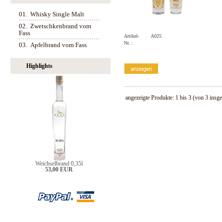
01.
Whisky Single Malt
02.
Zwetschkenbrand vom
Fass
Artikel-
A025
Nr. :
03.
Apfelbrand vom Fass
Highlights
angezeigte Produkte:
1
bis
3
(von
3
insge
Weichselbrand 0,35l
53,00 EUR