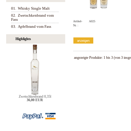
01.
Whisky Single Malt
02.
Zwetschkenbrand vom
Fass
Artikel-
A025
Nr. :
03.
Apfelbrand vom Fass
Highlights
angezeigte Produkte:
1
bis
3
(von
3
insge
Zwetschkenbrand 0,35l
36,00 EUR