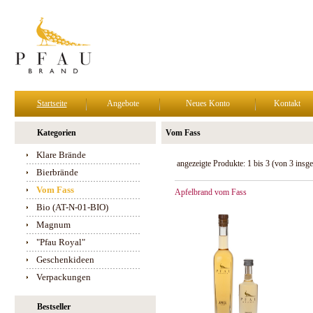
Startseite
Angebote
Neues Konto
Kontakt
Kategorien
Vom Fass
Klare Brände
angezeigte Produkte:
1
bis
3
(von
3
insge
Bierbrände
Vom Fass
Apfelbrand vom Fass
Bio (AT-N-01-BIO)
Magnum
"Pfau Royal"
Geschenkideen
Verpackungen
Bestseller