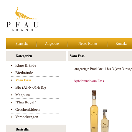
Startseite
Angebote
Neues Konto
Kontakt
Kategorien
Vom Fass
Klare Brände
angezeigte Produkte:
1
bis
3
(von
3
insge
Bierbrände
Vom Fass
Apfelbrand vom Fass
Bio (AT-N-01-BIO)
Magnum
"Pfau Royal"
Geschenkideen
Verpackungen
Bestseller