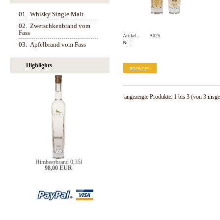
01.
Whisky Single Malt
02.
Zwetschkenbrand vom
Fass
Artikel-
A025
Nr. :
03.
Apfelbrand vom Fass
Highlights
angezeigte Produkte:
1
bis
3
(von
3
insge
Himbeerbrand 0,35l
98,00 EUR