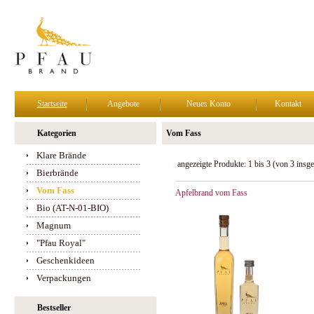
Startseite
Angebote
Neues Konto
Kontakt
Kategorien
Vom Fass
Klare Brände
angezeigte Produkte:
1
bis
3
(von
3
insge
Bierbrände
Vom Fass
Apfelbrand vom Fass
Bio (AT-N-01-BIO)
Magnum
"Pfau Royal"
Geschenkideen
Verpackungen
Bestseller