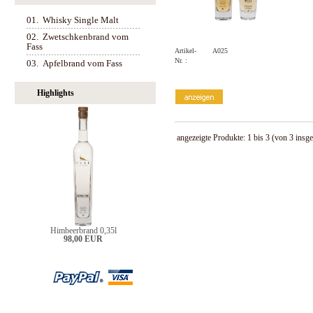
01.
Whisky Single Malt
02.
Zwetschkenbrand vom
Fass
Artikel-
A025
Nr. :
03.
Apfelbrand vom Fass
Highlights
angezeigte Produkte:
1
bis
3
(von
3
insge
Himbeerbrand 0,35l
98,00 EUR