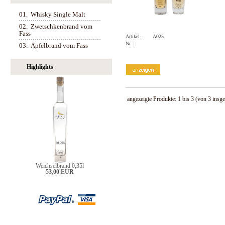
01.
Whisky Single Malt
02.
Zwetschkenbrand vom
Fass
Artikel-
A025
Nr. :
03.
Apfelbrand vom Fass
Highlights
angezeigte Produkte:
1
bis
3
(von
3
insge
Weichselbrand 0,35l
53,00 EUR