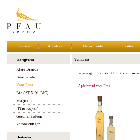
Startseite
Angebote
Neues Konto
Kontakt
Kategorien
Vom Fass
Klare Brände
angezeigte Produkte:
1
bis
3
(von
3
insge
Bierbrände
Vom Fass
Apfelbrand vom Fass
Bio (AT-N-01-BIO)
Magnum
"Pfau Royal"
Geschenkideen
Verpackungen
Bestseller