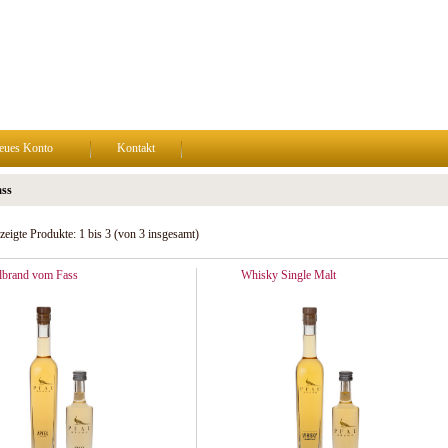
eues Konto
Kontakt
ss
zeigte Produkte:
1
bis
3
(von
3
insgesamt)
lbrand vom Fass
Whisky Single Malt