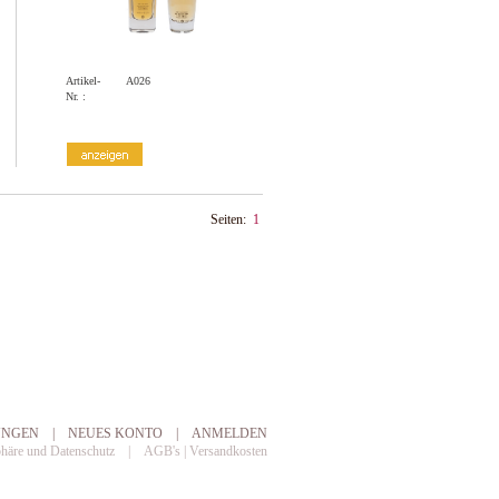
Artikel-
A026
Nr. :
Seiten:
1
UNGEN
|
NEUES KONTO
|
ANMELDEN
phäre und Datenschutz
|
AGB's | Versandkosten