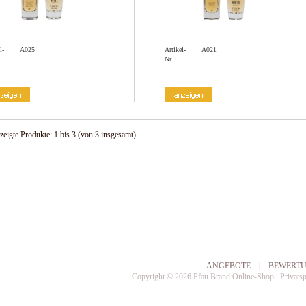
l-
A025
Artikel-
A021
Nr. :
zeigte Produkte:
1
bis
3
(von
3
insgesamt)
ANGEBOTE
|
BEWERT
Copyright © 2026
Pfau Brand Online-Shop
Privats