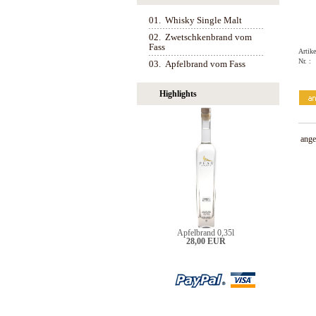
01.
Whisky Single Malt
02.
Zwetschkenbrand vom
Fass
Artike
Nr. :
03.
Apfelbrand vom Fass
Highlights
ange
Apfelbrand 0,35l
28,00 EUR