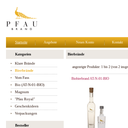
Startseite
Angebote
Neues Konto
Kontakt
Kategorien
Bierbrände
Klare Brände
angezeigte Produkte:
1
bis
2
(von
2
insge
Bierbrände
Vom Fass
Biobierbrand AT-N-01-BIO
Bio (AT-N-01-BIO)
Magnum
"Pfau Royal"
Geschenkideen
Verpackungen
Bestseller