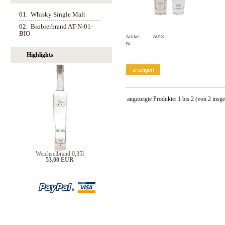
01.
Whisky Single Malt
02.
Biobierbrand AT-N-01-
BIO
Artikel-
A018
Nr. :
Highlights
angezeigte Produkte:
1
bis
2
(von
2
insge
Weichselbrand 0,35l
53,00 EUR