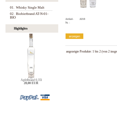
01.
Whisky Single Malt
02.
Biobierbrand AT-N-01-
BIO
Artikel-
A018
Nr. :
Highlights
angezeigte Produkte:
1
bis
2
(von
2
insge
Apfelbrand 0,35l
28,00 EUR