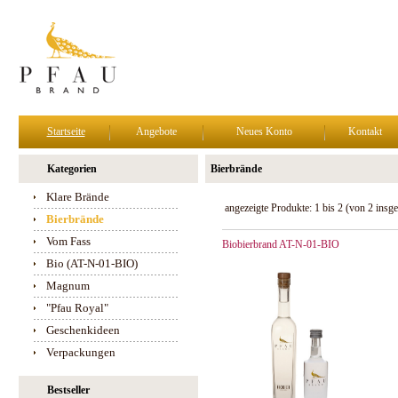
Startseite
Angebote
Neues Konto
Kontakt
Kategorien
Bierbrände
Klare Brände
angezeigte Produkte:
1
bis
2
(von
2
insge
Bierbrände
Vom Fass
Biobierbrand AT-N-01-BIO
Bio (AT-N-01-BIO)
Magnum
"Pfau Royal"
Geschenkideen
Verpackungen
Bestseller