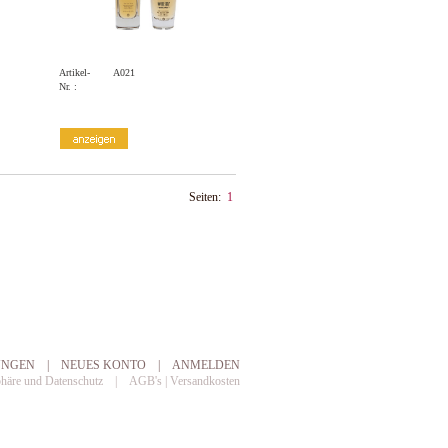
Artikel-
A021
Nr. :
Seiten:
1
UNGEN
|
NEUES KONTO
|
ANMELDEN
phäre und Datenschutz
|
AGB's | Versandkosten