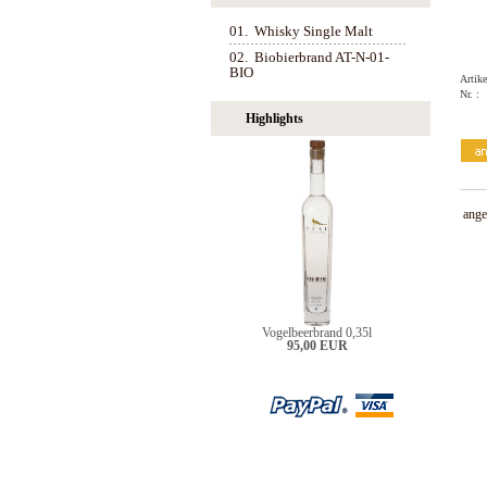
01.
Whisky Single Malt
02.
Biobierbrand AT-N-01-
BIO
Artike
Nr. :
Highlights
ange
Vogelbeerbrand 0,35l
95,00 EUR