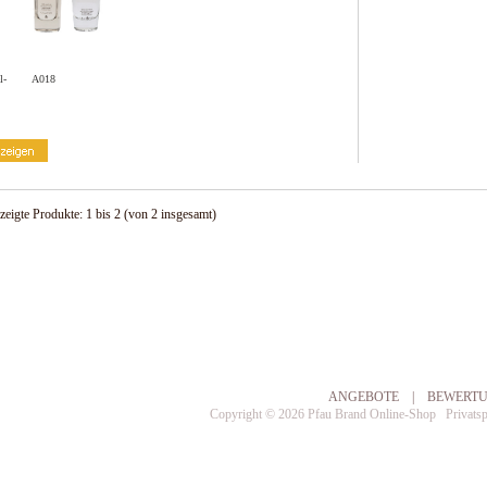
l-
A018
zeigte Produkte:
1
bis
2
(von
2
insgesamt)
ANGEBOTE
|
BEWERT
Copyright © 2026
Pfau Brand Online-Shop
Privats