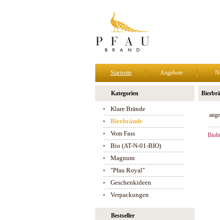
Startseite
Angebote
N
Kategorien
Bierbr
Klare Brände
ange
Bierbrände
Vom Fass
Biob
Bio (AT-N-01-BIO)
Magnum
"Pfau Royal"
Geschenkideen
Verpackungen
Bestseller