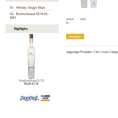
01.
Whisky Single Malt
02.
Biobierbrand AT-N-01-
BIO
Artikel-
A018
Nr. :
Highlights
angezeigte Produkte:
1
bis
2
(von
2
insge
Himbeerbrand 0,35l
98,00 EUR