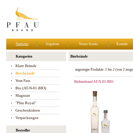
Startseite
Angebote
Neues Konto
Kontakt
Kategorien
Bierbrände
Klare Brände
angezeigte Produkte:
1
bis
2
(von
2
insge
Bierbrände
Vom Fass
Biobierbrand AT-N-01-BIO
Bio (AT-N-01-BIO)
Magnum
"Pfau Royal"
Geschenkideen
Verpackungen
Bestseller