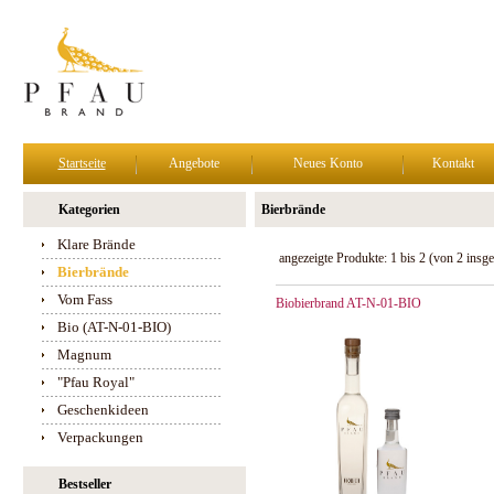
Startseite
Angebote
Neues Konto
Kontakt
Kategorien
Bierbrände
Klare Brände
angezeigte Produkte:
1
bis
2
(von
2
insge
Bierbrände
Vom Fass
Biobierbrand AT-N-01-BIO
Bio (AT-N-01-BIO)
Magnum
"Pfau Royal"
Geschenkideen
Verpackungen
Bestseller