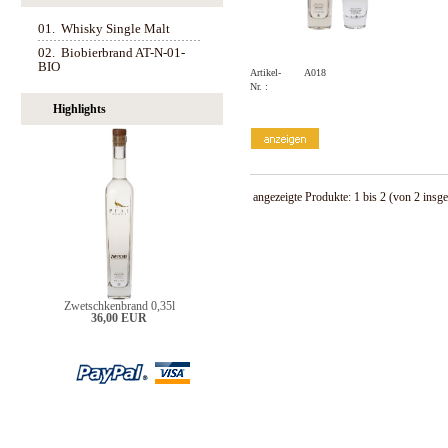
01.
Whisky Single Malt
02.
Biobierbrand AT-N-01-
BIO
Artikel-
A018
Nr. :
Highlights
angezeigte Produkte:
1
bis
2
(von
2
insge
Zwetschkenbrand 0,35l
36,00 EUR