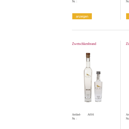
Nr. :
Nr.
Zwetschkenbrand
Zi
Artikel-
A016
Ar
Nr. :
Nr.