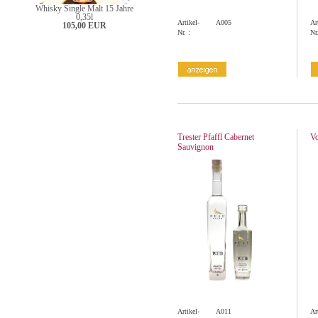
Whisky Single Malt 15 Jahre
0,35l
Artikel-
A005
Ar
105,00 EUR
Nr. :
Nr.
Trester Pfaffl Cabernet
Vo
Sauvignon
Artikel-
A011
Ar