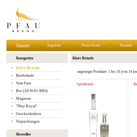
Startseite
Angebote
Neues Konto
Kontakt
Kategorien
Klare Brände
Klare Brände
angezeigte Produkte:
1
bis
14
(von
14
in
Bierbrände
Vom Fass
Apfelbrand
B
Bio (AT-N-01-BIO)
Magnum
"Pfau Royal"
Geschenkideen
Verpackungen
Bestseller