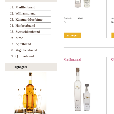
01.
Marillenbrand
02.
Williamsbrand
Artikel-
A001
Ar
03.
Kärntner Mostbirne
Nr. :
Nr.
04.
Himbeerbrand
05.
Zwetschkenbrand
06.
Zirbe
07.
Apfelbrand
08.
Vogelbeerbrand
09.
Quittenbrand
Marillenbrand
O
Highlights