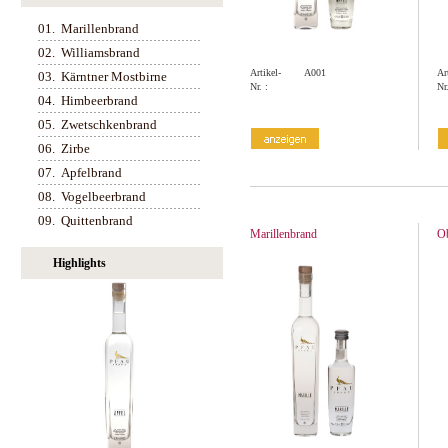
01.
Marillenbrand
02.
Williamsbrand
Artikel-
A001
Ar
03.
Kärntner Mostbirne
Nr. :
Nr.
04.
Himbeerbrand
05.
Zwetschkenbrand
06.
Zirbe
07.
Apfelbrand
08.
Vogelbeerbrand
09.
Quittenbrand
Marillenbrand
O
Highlights