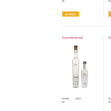
Nr. :
Nr.
Zwetschkenbrand
Zi
Artikel-
A016
Ar
Nr. :
Nr.