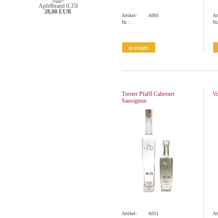
Apfelbrand 0,35l
28,00 EUR
Artikel-
A005
Ar
Nr. :
Nr.
Trester Pfaffl Cabernet
Vo
Sauvignon
Artikel-
A011
Ar