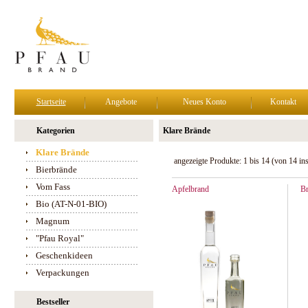
Startseite
Angebote
Neues Konto
Kontakt
Kategorien
Klare Brände
Klare Brände
angezeigte Produkte:
1
bis
14
(von
14
in
Bierbrände
Vom Fass
Apfelbrand
B
Bio (AT-N-01-BIO)
Magnum
"Pfau Royal"
Geschenkideen
Verpackungen
Bestseller