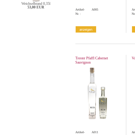
Weichselbrand 0,35l
53,00 EUR
Artikel-
A005
Ar
Nr. :
Nr.
Trester Pfaffl Cabernet
Vo
Sauvignon
Artikel-
A011
Ar