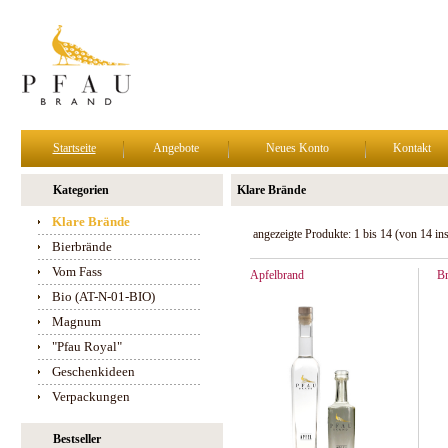
Startseite
Angebote
Neues Konto
Kontakt
Kategorien
Klare Brände
Klare Brände
angezeigte Produkte:
1
bis
14
(von
14
in
Bierbrände
Vom Fass
Apfelbrand
B
Bio (AT-N-01-BIO)
Magnum
"Pfau Royal"
Geschenkideen
Verpackungen
Bestseller