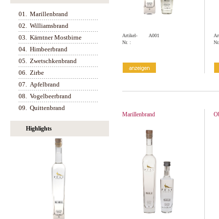
01.
Marillenbrand
02.
Williamsbrand
Artikel-
A001
Ar
03.
Kärntner Mostbirne
Nr. :
Nr.
04.
Himbeerbrand
05.
Zwetschkenbrand
06.
Zirbe
07.
Apfelbrand
08.
Vogelbeerbrand
09.
Quittenbrand
Marillenbrand
O
Highlights