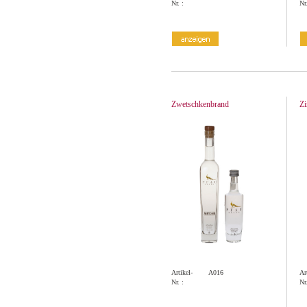
Nr. :
Nr.
Zwetschkenbrand
Zi
Artikel-
A016
Ar
Nr. :
Nr.