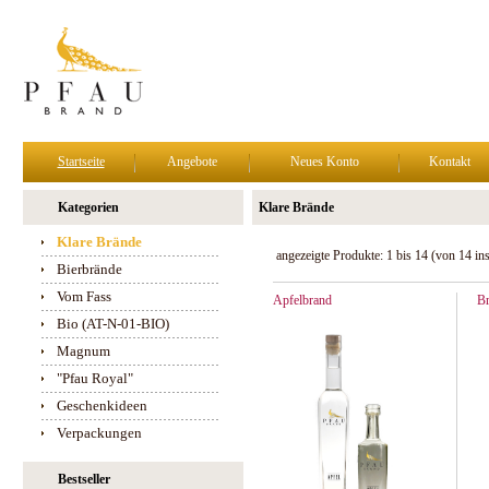
Startseite
Angebote
Neues Konto
Kontakt
Kategorien
Klare Brände
Klare Brände
angezeigte Produkte:
1
bis
14
(von
14
in
Bierbrände
Vom Fass
Apfelbrand
B
Bio (AT-N-01-BIO)
Magnum
"Pfau Royal"
Geschenkideen
Verpackungen
Bestseller