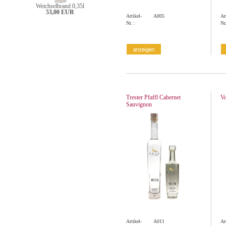
Weichselbrand 0,35l
53,00 EUR
Artikel-
A005
Ar
Nr. :
Nr.
Trester Pfaffl Cabernet
Vo
Sauvignon
Artikel-
A011
Ar