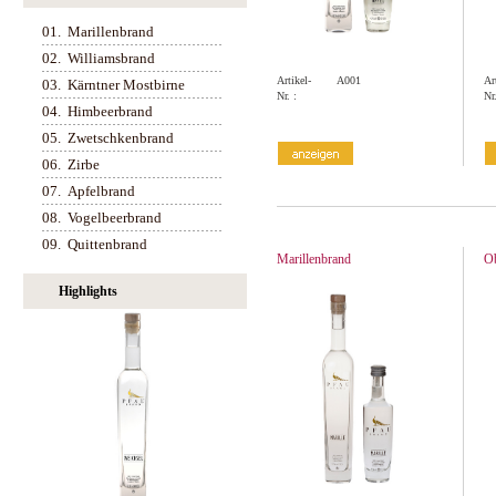
01.
Marillenbrand
02.
Williamsbrand
Artikel-
A001
Ar
03.
Kärntner Mostbirne
Nr. :
Nr.
04.
Himbeerbrand
05.
Zwetschkenbrand
06.
Zirbe
07.
Apfelbrand
08.
Vogelbeerbrand
09.
Quittenbrand
Marillenbrand
O
Highlights