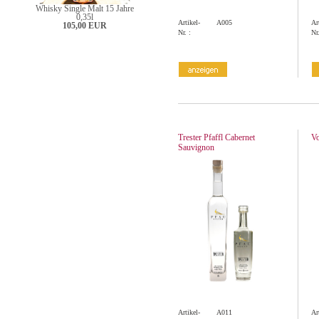
Whisky Single Malt 15 Jahre
0,35l
Artikel-
A005
Ar
105,00 EUR
Nr. :
Nr.
Trester Pfaffl Cabernet
Vo
Sauvignon
Artikel-
A011
Ar