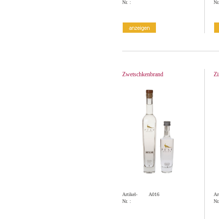
Nr. :
Nr.
Zwetschkenbrand
Zi
Artikel-
A016
Ar
Nr. :
Nr.