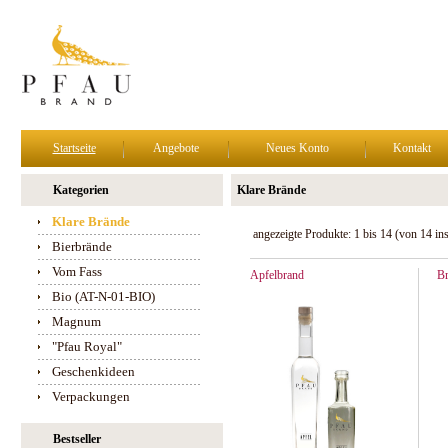
Startseite
Angebote
Neues Konto
Kontakt
Kategorien
Klare Brände
Klare Brände
angezeigte Produkte:
1
bis
14
(von
14
in
Bierbrände
Vom Fass
Apfelbrand
B
Bio (AT-N-01-BIO)
Magnum
"Pfau Royal"
Geschenkideen
Verpackungen
Bestseller