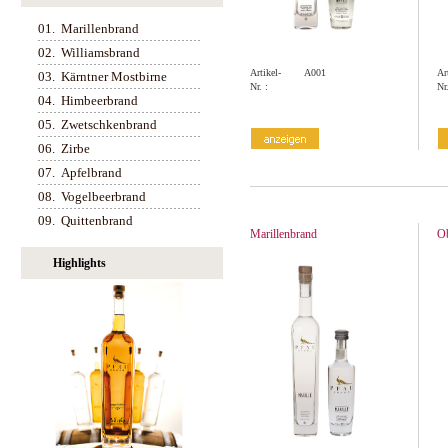
01.
Marillenbrand
02.
Williamsbrand
Artikel-
A001
Ar
03.
Kärntner Mostbirne
Nr. :
Nr.
04.
Himbeerbrand
05.
Zwetschkenbrand
06.
Zirbe
07.
Apfelbrand
08.
Vogelbeerbrand
09.
Quittenbrand
Marillenbrand
O
Highlights