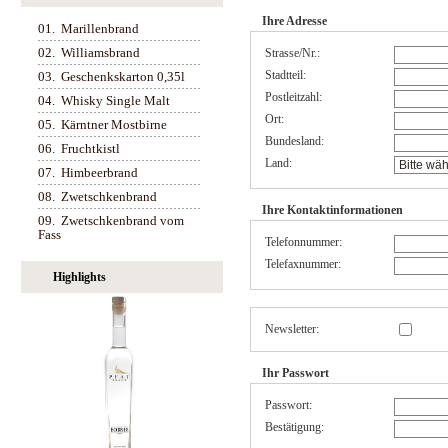
Ihre Adresse
01.
Marillenbrand
02.
Williamsbrand
Strasse/Nr.:
Stadtteil:
03.
Geschenkskarton 0,35l
Postleitzahl:
04.
Whisky Single Malt
Ort:
05.
Kärntner Mostbirne
Bundesland:
06.
Fruchtkistl
Land:
07.
Himbeerbrand
08.
Zwetschkenbrand
Ihre Kontaktinformationen
09.
Zwetschkenbrand vom
Fass
Telefonnummer:
Telefaxnummer:
Highlights
Newsletter:
Ihr Passwort
Passwort:
Bestätigung: