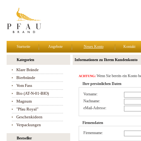
Startseite
Angebote
Neues Konto
Kontakt
Kategorien
Informationen zu Ihrem Kundenkonto
Klare Brände
Wenn Sie bereits ein Konto be
ACHTUNG:
Bierbrände
Ihre persönlichen Daten
Vom Fass
Bio (AT-N-01-BIO)
Vorname:
Magnum
Nachname:
eMail-Adresse:
"Pfau Royal"
Geschenkideen
Firmendaten
Verpackungen
Firmenname:
Bestseller