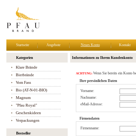
Startseite
Angebote
Neues Konto
Kontakt
Kategorien
Informationen zu Ihrem Kundenkonto
Klare Brände
Wenn Sie bereits ein Konto be
ACHTUNG:
Bierbrände
Ihre persönlichen Daten
Vom Fass
Bio (AT-N-01-BIO)
Vorname:
Magnum
Nachname:
eMail-Adresse:
"Pfau Royal"
Geschenkideen
Firmendaten
Verpackungen
Firmenname:
Bestseller