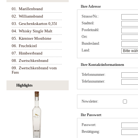
Ihre Adresse
01.
Marillenbrand
02.
Williamsbrand
Strasse/Nr.:
Stadtteil:
03.
Geschenkskarton 0,35l
Postleitzahl:
04.
Whisky Single Malt
Ort:
05.
Kärntner Mostbirne
Bundesland:
06.
Fruchtkistl
Land:
07.
Himbeerbrand
08.
Zwetschkenbrand
Ihre Kontaktinformationen
09.
Zwetschkenbrand vom
Fass
Telefonnummer:
Telefaxnummer:
Highlights
Newsletter:
Ihr Passwort
Passwort:
Bestätigung: