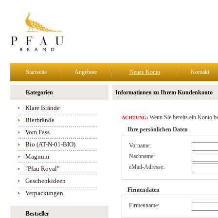
Startseite
Angebote
Neues Konto
Kontakt
Kategorien
Informationen zu Ihrem Kundenkonto
Klare Brände
Wenn Sie bereits ein Konto be
ACHTUNG:
Bierbrände
Ihre persönlichen Daten
Vom Fass
Bio (AT-N-01-BIO)
Vorname:
Magnum
Nachname:
eMail-Adresse:
"Pfau Royal"
Geschenkideen
Firmendaten
Verpackungen
Firmenname:
Bestseller