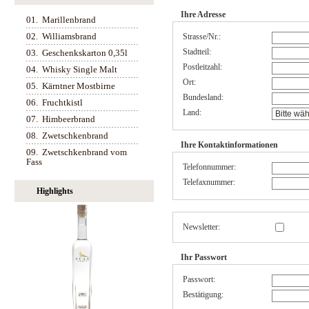
Ihre Adresse
01.
Marillenbrand
02.
Williamsbrand
Strasse/Nr.:
Stadtteil:
03.
Geschenkskarton 0,35l
Postleitzahl:
04.
Whisky Single Malt
Ort:
05.
Kärntner Mostbirne
Bundesland:
06.
Fruchtkistl
Land:
07.
Himbeerbrand
08.
Zwetschkenbrand
Ihre Kontaktinformationen
09.
Zwetschkenbrand vom
Fass
Telefonnummer:
Telefaxnummer:
Highlights
Newsletter:
Ihr Passwort
Passwort:
Bestätigung: