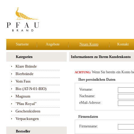
Startseite
Angebote
Neues Konto
Kontakt
Kategorien
Informationen zu Ihrem Kundenkonto
Klare Brände
Wenn Sie bereits ein Konto be
ACHTUNG:
Bierbrände
Ihre persönlichen Daten
Vom Fass
Bio (AT-N-01-BIO)
Vorname:
Magnum
Nachname:
eMail-Adresse:
"Pfau Royal"
Geschenkideen
Firmendaten
Verpackungen
Firmenname:
Bestseller