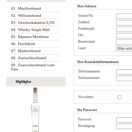
Ihre Adresse
01.
Marillenbrand
02.
Williamsbrand
Strasse/Nr.:
Stadtteil:
03.
Geschenkskarton 0,35l
Postleitzahl:
04.
Whisky Single Malt
Ort:
05.
Kärntner Mostbirne
Bundesland:
06.
Fruchtkistl
Land:
07.
Himbeerbrand
08.
Zwetschkenbrand
Ihre Kontaktinformationen
09.
Zwetschkenbrand vom
Fass
Telefonnummer:
Telefaxnummer:
Highlights
Newsletter:
Ihr Passwort
Passwort:
Bestätigung: