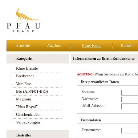
Startseite
Angebote
Neues Konto
Kontakt
Kategorien
Informationen zu Ihrem Kundenkonto
Klare Brände
Wenn Sie bereits ein Konto be
ACHTUNG:
Bierbrände
Ihre persönlichen Daten
Vom Fass
Bio (AT-N-01-BIO)
Vorname:
Magnum
Nachname:
eMail-Adresse:
"Pfau Royal"
Geschenkideen
Firmendaten
Verpackungen
Firmenname:
Bestseller