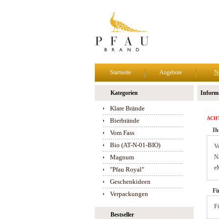
Startseite
Angebote
N
Kategorien
Inform
Klare Brände
ACH
Bierbrände
Ih
Vom Fass
Bio (AT-N-01-BIO)
V
Magnum
N
eM
"Pfau Royal"
Geschenkideen
Fi
Verpackungen
F
Bestseller