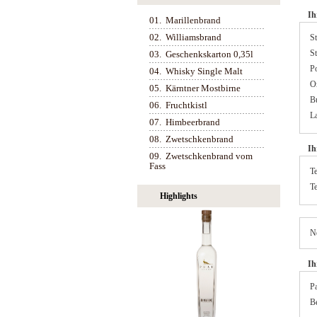
Ih
01.
Marillenbrand
02.
Williamsbrand
St
St
03.
Geschenkskarton 0,35l
Po
04.
Whisky Single Malt
Or
05.
Kärntner Mostbirne
B
06.
Fruchtkistl
L
07.
Himbeerbrand
08.
Zwetschkenbrand
Ih
09.
Zwetschkenbrand vom
Fass
T
T
Highlights
Ne
Ih
Pa
Be