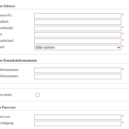
re Adresse
rasse/Nr.:
*
adtteil:
stleitzahl:
*
t:
*
undesland:
*
and:
*
re Kontaktinformationen
elefonnummer:
*
elefaxnummer:
wsletter:
r Passwort
sswort:
*
stätigung:
*