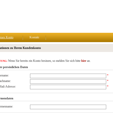
eues Konto
Kontakt
ationen zu Ihrem Kundenkonto
Wenn Sie bereits ein Konto besitzen, so melden Sie sich bitte
hier
an.
TUNG:
re persönlichen Daten
orname:
*
achname:
*
ail-Adresse:
*
rmendaten
irmenname: