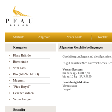
Startseite
Angebote
Neues Konto
Kontakt
Kategorien
Allgemeine Geschäftsbedingungen
Klare Brände
Geschäftsgrundlagen sind die allgemeine
Bierbrände
Es gilt ausschließlich österreichisches R
Vom Fass
Versandkosten:
bis zu 5 kg - EUR 6,50
Bio (AT-N-01-BIO)
bis zu 10 kg - EUR 8,50
Magnum
Bezahlmöglichkeiten:
Vorauskasse
"Pfau Royal"
Paypal
Geschenkideen
Verpackungen
Bestseller