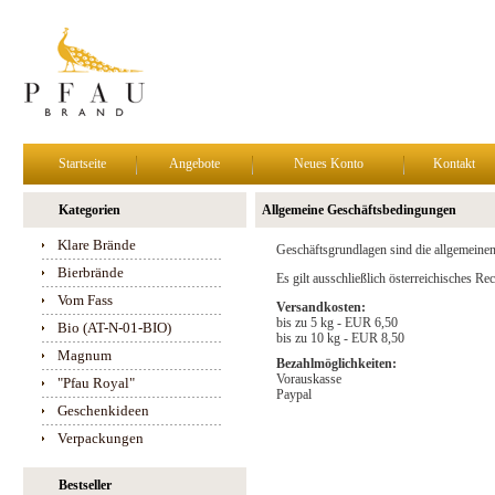
Startseite
Angebote
Neues Konto
Kontakt
Kategorien
Allgemeine Geschäftsbedingungen
Klare Brände
Geschäftsgrundlagen sind die allgemeine
Bierbrände
Es gilt ausschließlich österreichisches R
Vom Fass
Versandkosten:
bis zu 5 kg - EUR 6,50
Bio (AT-N-01-BIO)
bis zu 10 kg - EUR 8,50
Magnum
Bezahlmöglichkeiten:
Vorauskasse
"Pfau Royal"
Paypal
Geschenkideen
Verpackungen
Bestseller