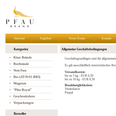
Startseite
Angebote
Neues Konto
Kontakt
Kategorien
Allgemeine Geschäftsbedingungen
Klare Brände
Geschäftsgrundlagen sind die allgemeine
Bierbrände
Es gilt ausschließlich österreichisches R
Vom Fass
Versandkosten:
bis zu 5 kg - EUR 6,50
Bio (AT-N-01-BIO)
bis zu 10 kg - EUR 8,50
Magnum
Bezahlmöglichkeiten:
Vorauskasse
"Pfau Royal"
Paypal
Geschenkideen
Verpackungen
Bestseller