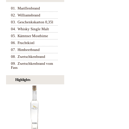
01.
Marillenbrand
02.
Williamsbrand
03.
Geschenkskarton 0,35l
04.
Whisky Single Malt
05.
Kärntner Mostbirne
06.
Fruchtkistl
07.
Himbeerbrand
08.
Zwetschkenbrand
09.
Zwetschkenbrand vom
Fass
Highlights