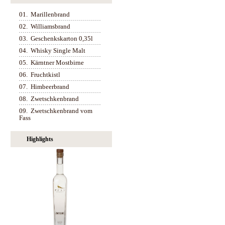
01.
Marillenbrand
02.
Williamsbrand
03.
Geschenkskarton 0,35l
04.
Whisky Single Malt
05.
Kärntner Mostbirne
06.
Fruchtkistl
07.
Himbeerbrand
08.
Zwetschkenbrand
09.
Zwetschkenbrand vom
Fass
Highlights