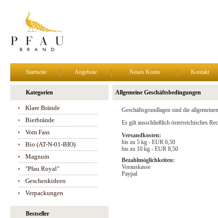
Startseite
Angebote
Neues Konto
Kontakt
Kategorien
Allgemeine Geschäftsbedingungen
Klare Brände
Geschäftsgrundlagen sind die allgemeine
Bierbrände
Es gilt ausschließlich österreichisches R
Vom Fass
Versandkosten:
bis zu 5 kg - EUR 6,50
Bio (AT-N-01-BIO)
bis zu 10 kg - EUR 8,50
Magnum
Bezahlmöglichkeiten:
Vorauskasse
"Pfau Royal"
Paypal
Geschenkideen
Verpackungen
Bestseller