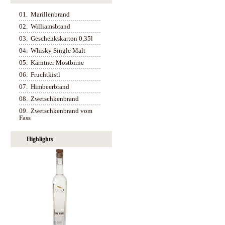
01.
Marillenbrand
02.
Williamsbrand
03.
Geschenkskarton 0,35l
04.
Whisky Single Malt
05.
Kärntner Mostbirne
06.
Fruchtkistl
07.
Himbeerbrand
08.
Zwetschkenbrand
09.
Zwetschkenbrand vom
Fass
Highlights