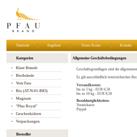
Startseite
Angebote
Neues Konto
Kontakt
Kategorien
Allgemeine Geschäftsbedingungen
Klare Brände
Geschäftsgrundlagen sind die allgemeine
Bierbrände
Es gilt ausschließlich österreichisches R
Vom Fass
Versandkosten:
bis zu 5 kg - EUR 6,50
Bio (AT-N-01-BIO)
bis zu 10 kg - EUR 8,50
Magnum
Bezahlmöglichkeiten:
Vorauskasse
"Pfau Royal"
Paypal
Geschenkideen
Verpackungen
Bestseller