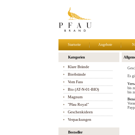
Startseite
Angebote
N
Kategorien
Allgem
Klare Brände
Gesch
Bierbrände
Es gi
Vom Fass
Vers
bis z
Bio (AT-N-01-BIO)
bis z
Magnum
Beza
Vora
"Pfau Royal"
Payp
Geschenkideen
Verpackungen
Bestseller