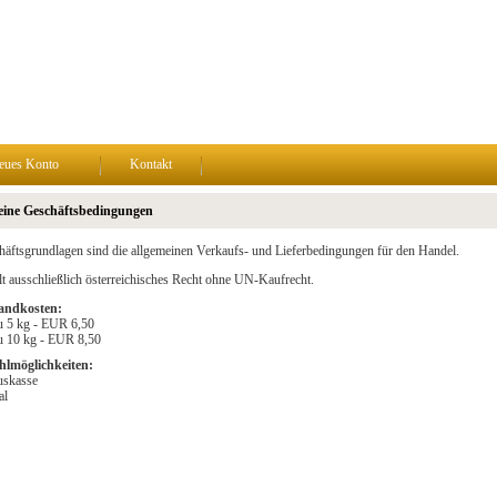
eues Konto
Kontakt
eine Geschäftsbedingungen
äftsgrundlagen sind die allgemeinen Verkaufs- und Lieferbedingungen für den Handel.
lt ausschließlich österreichisches Recht ohne UN-Kaufrecht.
andkosten:
u 5 kg - EUR 6,50
u 10 kg - EUR 8,50
hlmöglichkeiten:
uskasse
al