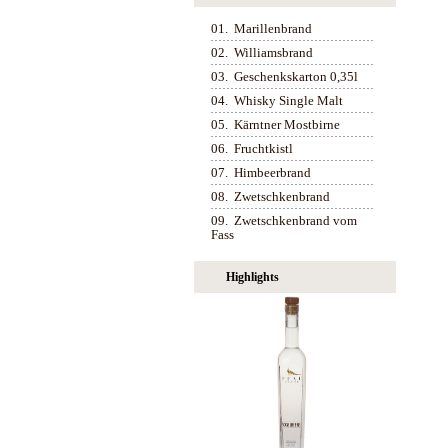
01.
Marillenbrand
02.
Williamsbrand
03.
Geschenkskarton 0,35l
04.
Whisky Single Malt
05.
Kärntner Mostbirne
06.
Fruchtkistl
07.
Himbeerbrand
08.
Zwetschkenbrand
09.
Zwetschkenbrand vom
Fass
Highlights